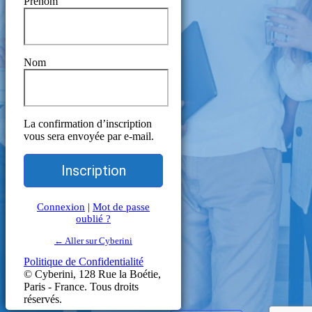
Prénom
Nom
La confirmation d’inscription
vous sera envoyée par e-mail.
Connexion
|
Mot de passe
oublié ?
← Aller sur Cyberini
Politique de Confidentialité