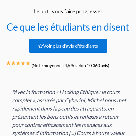
Le but : vous faire progresser
Ce que les étudiants en disent
Voir plus d'avis d'étudiants
(Note moyenne : 4,5/5 selon 10 360 avis)
 Hacking Ethique : le cours
"Au delà du certificat 
par Cyberini, Michel nous met
cette formation, Je m
peau des attaquants, en
pratique les astuces e
utils et réflexes à retenir
formation en ligne po
cement les menaces aux
clients dans la sécuri
on [...] Cours à haute valeur
mettre en place une é