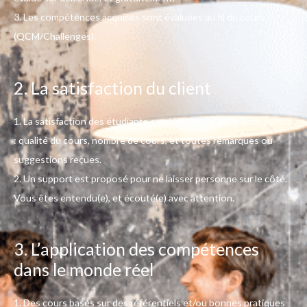
3. Les compétences acquises sont évaluées au fil du cours
(QCM/Challenges).
2. La satisfaction du client
1. La satisfaction des étudiants est évaluée sur différents points
: qualité du cours, nombre de cours, et toutes remarques ou
suggestions reçues.
2.
Un support est proposé pour ne laisser personne sur le côté.
Vous êtes entendu(e), et écouté(e) avec attention.
3. L’application des compétences
dans le monde réel
1. Des cours basés sur des référentiels et/ou bonnes pratiques