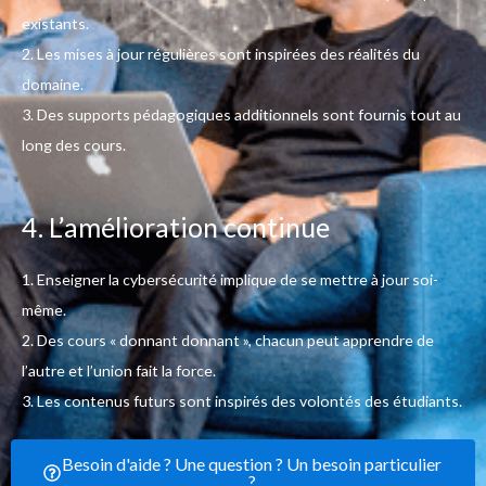
existants.
2. Les mises à jour régulières sont inspirées des réalités du
domaine.
3. Des supports pédagogiques additionnels sont fournis tout au
long des cours.
4. L’amélioration continue
1. Enseigner la cybersécurité implique de se mettre à jour soi-
même.
2. Des cours « donnant donnant », chacun peut apprendre de
l’autre et l’union fait la force.
3. Les contenus futurs sont inspirés des volontés des étudiants.
Besoin d'aide ? Une question ? Un besoin particulier
?