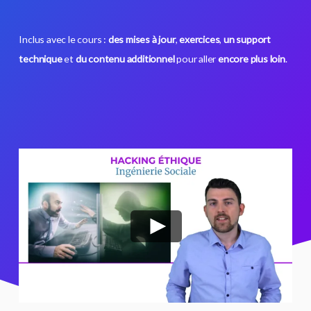
Inclus avec le cours :
des mises à jour
,
exercices
,
un support
technique
et
du contenu additionnel
pour aller
encore plus loin
.