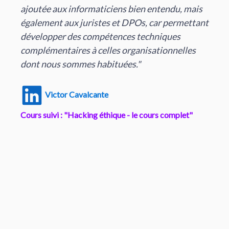
ticiens bien entendu, mais
aux sécurités des rés
tes et DPOs, car permettant
pétences techniques
Marc Marloye
elles organisationnelles
Cours suivi : "Hacking é
abituées."
nte
 éthique - le cours complet"