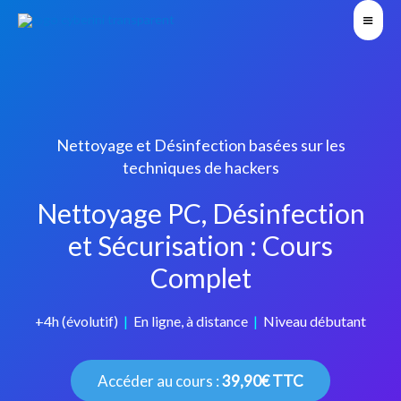
Nettoyage et Désinfection basées sur les
techniques de hackers
Nettoyage PC, Désinfection
et Sécurisation : Cours
Complet
+4h (évolutif)
|
En ligne, à distance
|
Niveau débutant
Accéder au cours :
39,90€ TTC