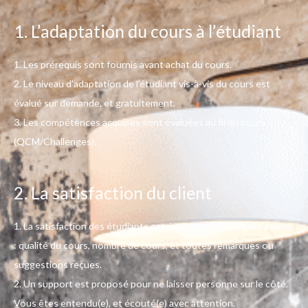
1. L’adaptation du cours à l’étudiant
1. Les prérequis sont fournis avant achat du cours.
2. Le niveau d’adaptation de l’étudiant vis-à-vis du cours est
évalué sur demande, et gratuitement.
3. Les compétences acquises sont évaluées au fil du cours
(QCM/Challenges).
2. La satisfaction du client
1. La satisfaction des étudiants est évaluée sur différents points
: qualité du cours, nombre de cours, et toutes remarques ou
suggestions reçues.
2.
Un support est proposé pour ne laisser personne sur le côté.
Vous êtes entendu(e), et écouté(e) avec attention.