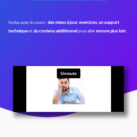
Inclus avec le cours :
des mises à jour
,
exercices
,
un support
technique
et
du contenu additionnel
pour aller
encore plus loin
.