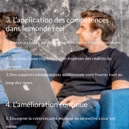
3. L’application des compétences
dans le monde réel
1. Des cours basés sur des référentiels et/ou bonnes pratiques
existants.
2. Les mises à jour régulières sont inspirées des réalités du
domaine.
3. Des supports pédagogiques additionnels sont fournis tout au
long des cours.
4. L’amélioration continue
1. Enseigner la cybersécurité implique de se mettre à jour soi-
même.