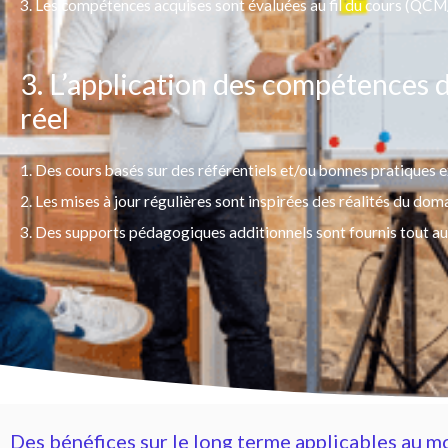
3. Les compétences acquises sont évaluées au fil du cours (QCM
3. L’application des compétences 
réel
1. Des cours basés sur des référentiels et/ou bonnes pratiques e
2. Les mises à jour régulières sont inspirées des réalités du dom
3. Des supports pédagogiques additionnels sont fournis tout au
Des bénéfices sur le long terme applicables au m