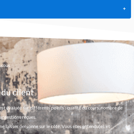
ssous.
 du client
 est évaluée sur différents points : qualité du cours, nombre de
uggestions reçues.
e laisser personne sur le côté.
Vous êtes entendu(e), et