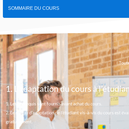
SOMMAIRE DU COURS
Toute
1. L’adaptation du cours à l’étudia
1. Les prérequis sont fournis avant achat du cours.
2. Le niveau d’adaptation de l’étudiant vis-à-vis du cours est év
gratuitement.