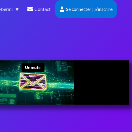
berini
Contact
Se connecter | S’inscrire