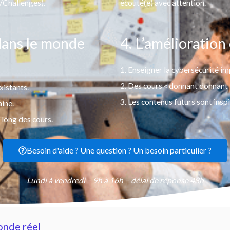
/Challenges).
écouté(e) avec attention.
dans le monde
4. L’amélioration
1. Enseigner la cybersécurité i
2. Des cours « donnant donnant »,
xistants.
3. Les contenus futurs sont insp
aine.
 long des cours.
Besoin d'aide ? Une question ? Un besoin particulier ?
Lundi à vendredi – 9h à 16h – délai de réponse 48h
onde réel