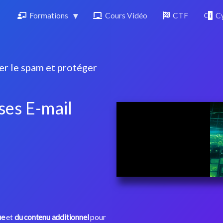
Formations
Cours Vidéo
CTF
Cy
ter le spam et protéger
ses E-mail
ue
et
du contenu additionnel
pour