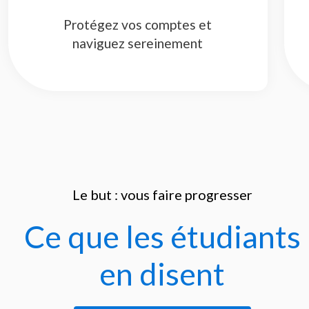
Protégez vos comptes et
naviguez sereinement
 : le cours complet », assurée par Cyberini, Michel
Le but : vous faire progresser
s attaquants, en présentant les bons outils et
cacement les menaces aux systèmes d’information [...]
Ce que les étudiants
nformaticiens bien entendu, mais également aux
développer des compétences techniques
en disent
ionnelles dont nous sommes habituées."