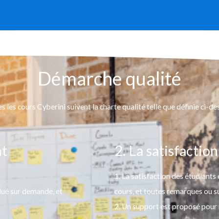
Démarche qualité
s les cours Cyberini suivent la charte qualité telle que définie ci-de
nt
2. La satisfaction
1. La satisfaction des étudiants
alué sur demande, et
cours, et toutes remarques ou s
2.
Un support est proposé pour n