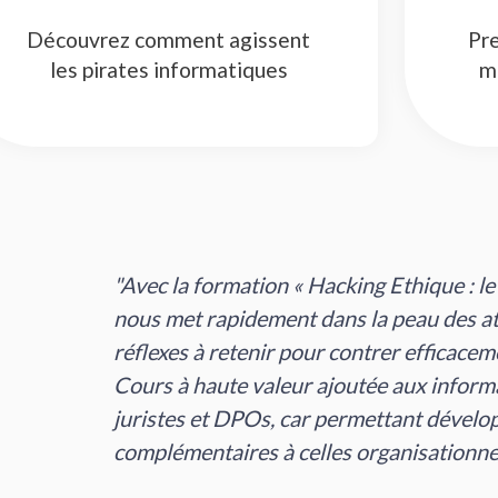
Découvrez comment agissent
Pr
les pirates informatiques
m
"Au delà du certificat qui prouve que j'ai
pratique les astuces et conseils de cette
clients dans la sécurité informatique et 
aux sécurités des réseaux informatique."
Marc Marloye
Cours suivi : "Hacking éthique - Ingénierie Sociale"