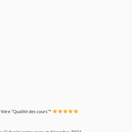
critère “Qualité des cours”*
ts Cyberini entre mars et décembre 2024