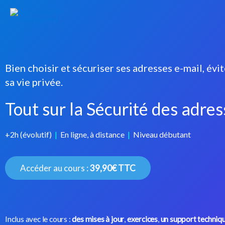
Bien choisir et sécuriser ses adresses e-mail, évi
sa vie privée.
Tout sur la Sécurité des adres
+2h (évolutif)
|
En ligne, à distance
|
Niveau débutant
Accéder au cours :
39,90€ TTC
Inclus avec le cours :
des mises à jour
,
exercices
,
un support techniq