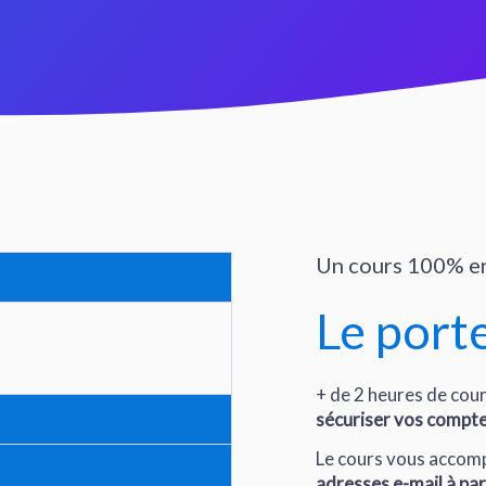
Un cours 100% en
Le port
+ de 2 heures de cou
sécuriser vos compte
Le cours vous acco
adresses e-mail à par