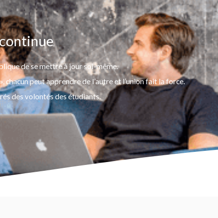
 continue
mplique de se mettre à jour soi-même.
 chacun peut apprendre de l’autre et l’union fait la force.
irés des volontés des étudiants.