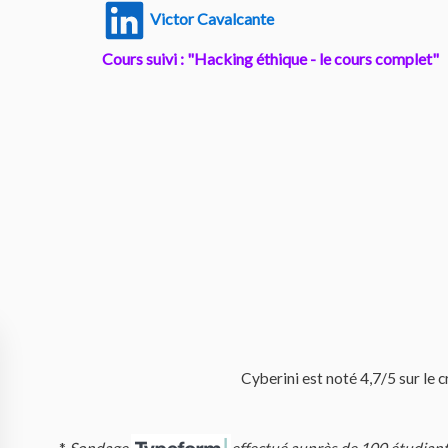
Cyberini est noté 4,7/5 sur le 
*
Sondage
effectué
auprès de 100 étudian