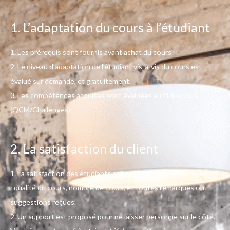
1. L’adaptation du cours à l’étudiant
1. Les prérequis sont fournis avant achat du cours.
2. Le niveau d’adaptation de l’étudiant vis-à-vis du cours est
évalué sur demande, et gratuitement.
3. Les compétences acquises sont évaluées au fil du cours
(QCM/Challenges).
2. La satisfaction du client
1. La satisfaction des étudiants est évaluée sur différents points
: qualité du cours, nombre de cours, et toutes remarques ou
suggestions reçues.
2.
Un support est proposé pour ne laisser personne sur le côté.