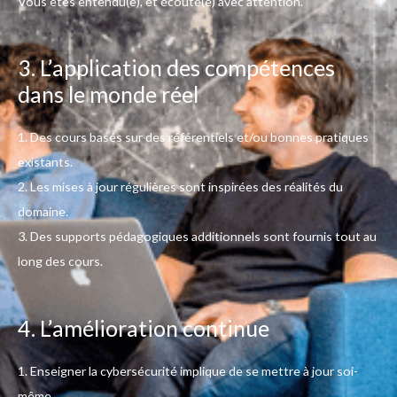
Vous êtes entendu(e), et écouté(e) avec attention.
3. L’application des compétences
dans le monde réel
1. Des cours basés sur des référentiels et/ou bonnes pratiques
existants.
2. Les mises à jour régulières sont inspirées des réalités du
domaine.
3. Des supports pédagogiques additionnels sont fournis tout au
long des cours.
4. L’amélioration continue
1. Enseigner la cybersécurité implique de se mettre à jour soi-
même.