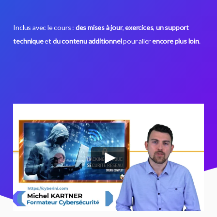
Inclus avec le cours :
des mises à jour
,
exercices
,
un support
technique
et
du contenu additionnel
pour aller
encore plus loin
.