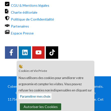
CGU & Mentions légales
Charte éditoriale
Politique de Confidentialité
Partenaires
Espace Presse
Cookies et Vie Privée
Nous utilisons des cookies pour améliorer votre
ergonomie et compter les visites. Vous pouvez
Cyberini® est une marque déposée. © Tous Droits Réservés.
refuser les cookies non indispensables en cliquant sur
Organisme de formation enregistré sous le numéro
Paramétrer mes choix
11756144875 auprès du préfet de région d’Ile-de-France. Cet
enregistrement ne vaut pas agrément de l’État.
Autoriser les Cookies