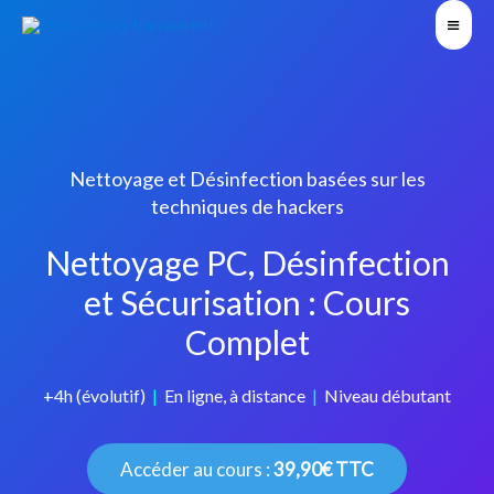
Nettoyage et Désinfection basées sur les
techniques de hackers
Nettoyage PC, Désinfection
et Sécurisation : Cours
Complet
+4h (évolutif)
|
En ligne, à distance
|
Niveau débutant
Accéder au cours :
39,90€ TTC