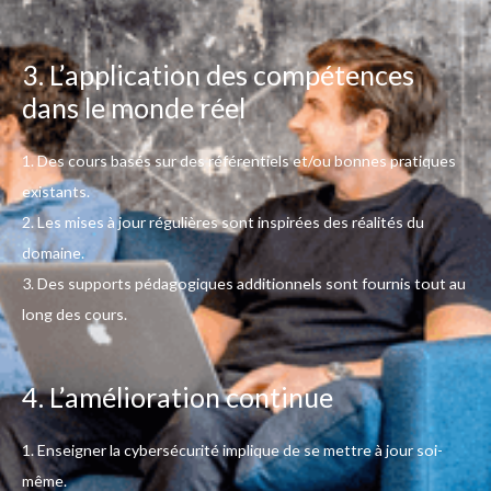
3. L’application des compétences
dans le monde réel
1. Des cours basés sur des référentiels et/ou bonnes pratiques
existants.
2. Les mises à jour régulières sont inspirées des réalités du
domaine.
3. Des supports pédagogiques additionnels sont fournis tout au
long des cours.
4. L’amélioration continue
1. Enseigner la cybersécurité implique de se mettre à jour soi-
même.