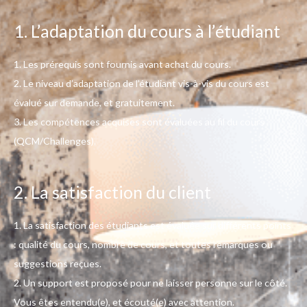
1. L’adaptation du cours à l’étudiant
1. Les prérequis sont fournis avant achat du cours.
2. Le niveau d’adaptation de l’étudiant vis-à-vis du cours est
évalué sur demande, et gratuitement.
3. Les compétences acquises sont évaluées au fil du cours
(QCM/Challenges).
2. La satisfaction du client
1. La satisfaction des étudiants est évaluée sur différents points
: qualité du cours, nombre de cours, et toutes remarques ou
suggestions reçues.
2.
Un support est proposé pour ne laisser personne sur le côté.
Vous êtes entendu(e), et écouté(e) avec attention.