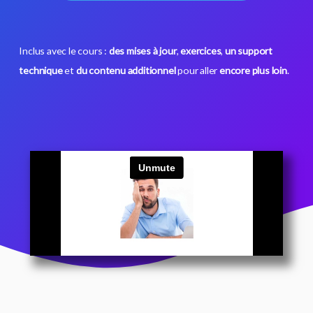
Inclus avec le cours :
des mises à jour
,
exercices
,
un support
technique
et
du contenu additionnel
pour aller
encore plus loin
.