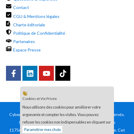
Contact
CGU & Mentions légales
Charte éditoriale
Politique de Confidentialité
Partenaires
Espace Presse
Cookies et Vie Privée
Nous utilisons des cookies pour améliorer votre
Cyberini® est une marque déposée. © Tous Droits Réservés.
ergonomie et compter les visites. Vous pouvez
Organisme de formation enregistré sous le numéro
refuser les cookies non indispensables en cliquant sur
Paramétrer mes choix
11756144875 auprès du préfet de région d’Ile-de-France. Cet