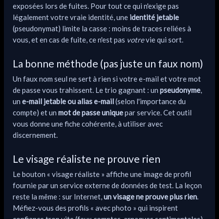
exposées lors de fuites. Pour tout ce qui n'exige pas
légalement votre vraie identité, une
identité jetable
(pseudonymat) limite la casse : moins de traces reliées à
vous, et en cas de fuite, ce n'est pas
votre
vie qui sort.
La bonne méthode (pas juste un faux nom)
Un faux nom seul ne sert à rien si votre e-mail et votre mot
de passe vous trahissent. Le trio gagnant : un
pseudonyme
,
un
e-mail jetable ou alias e-mail
(selon l'importance du
compte) et un
mot de passe unique
par service. Cet outil
vous donne une fiche cohérente, à utiliser avec
discernement.
Le visage réaliste ne prouve rien
Le bouton « visage réaliste » affiche une image de profil
fournie par un service externe de données de test. La leçon
reste la même : sur Internet,
un visage ne prouve plus rien
.
Méfiez-vous des profils « avec photo » qui inspirent
confiance trop vite (faux comptes, arnaques sentimentales).