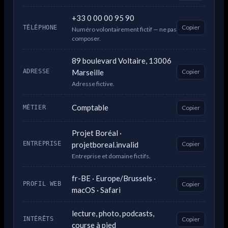
+33 0 00 00 95 90
Copier
TÉLÉPHONE
Numéro volontairement fictif — ne pas
composer.
89 boulevard Voltaire, 13006
Marseille
Copier
ADRESSE
Adresse fictive.
Comptable
Copier
MÉTIER
Projet Boréal ·
projetboreal.invalid
Copier
ENTREPRISE
Entreprise et domaine fictifs.
fr-BE · Europe/Brussels ·
Copier
PROFIL WEB
macOS · Safari
lecture, photo, podcasts,
Copier
INTÉRÊTS
course à pied