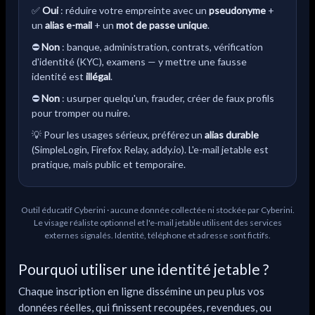
Oui
: réduire votre empreinte avec un
pseudonyme
+
un
alias e-mail
+ un
mot de passe unique
.
Non
: banque, administration, contrats, vérification
d'identité (KYC), examens — y mettre une fausse
identité est
illégal
.
Non
: usurper quelqu'un, frauder, créer de faux profils
pour tromper ou nuire.
Pour les usages sérieux, préférez un
alias durable
(SimpleLogin, Firefox Relay, addy.io). L'e-mail jetable est
pratique, mais public et temporaire.
Outil éducatif Cyberini · aucune donnée collectée ni stockée par Cyberini.
Le visage réaliste optionnel et l'e-mail jetable utilisent des services
externes signalés. Identité, téléphone et adresse sont fictifs.
Pourquoi utiliser une identité jetable ?
Chaque inscription en ligne dissémine un peu plus vos
données réelles, qui finissent recoupées, revendues, ou